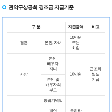
관악구상공회 경조금 지급기준
구 분
지급금액
비고
10만원
결혼
본인, 자녀
또는
화환
본인,
배우자,
자녀
근조화
사망
10만원
별도
본인 및
지급
배우자의
부모
창립기념일
개업
축하란